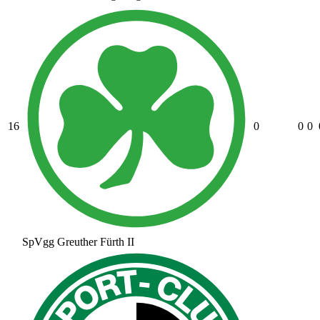
16
0
0
0
SpVgg Greuther Fürth II