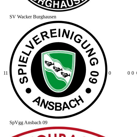
SV Wacker Burghausen
11
0
0
0
SpVgg Ansbach 09