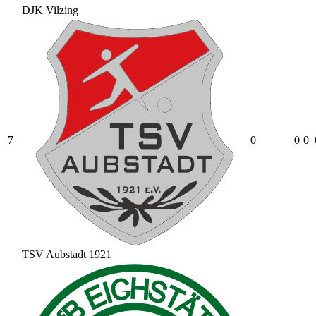
DJK Vilzing
7
0
0
0
TSV Aubstadt 1921