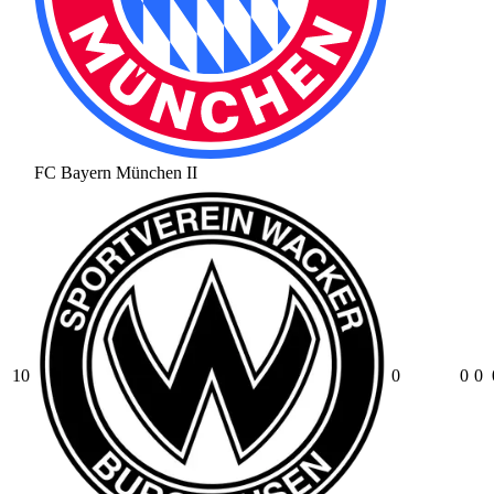
FC Bayern München II
10
0
0
0