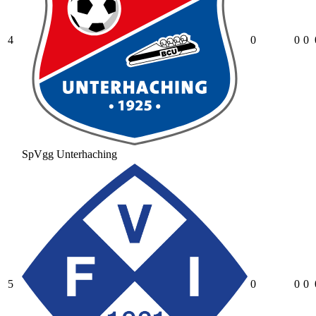
4
0
0
0
SpVgg Unterhaching
5
0
0
0