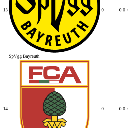
13
0
0
0
SpVgg Bayreuth
14
0
0
0