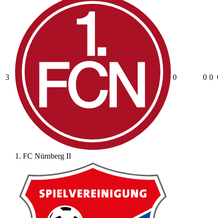
3
0
0
0
1. FC Nürnberg II