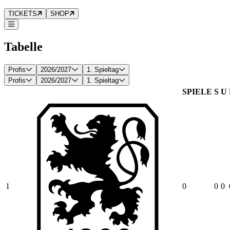
TICKETS
SHOP
Tabelle
Profis
2026/2027
1. Spieltag
Profis
2026/2027
1. Spieltag
SPIELE
S
U
1
0
0
0