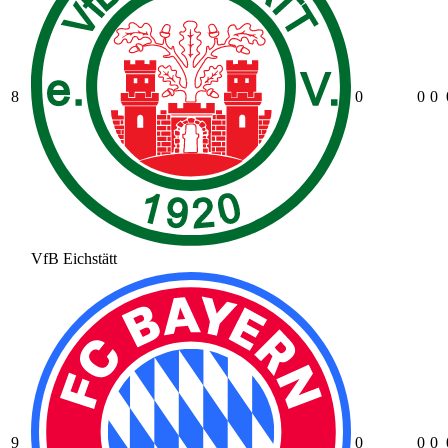
8
0
0
0
VfB Eichstätt
9
0
0
0