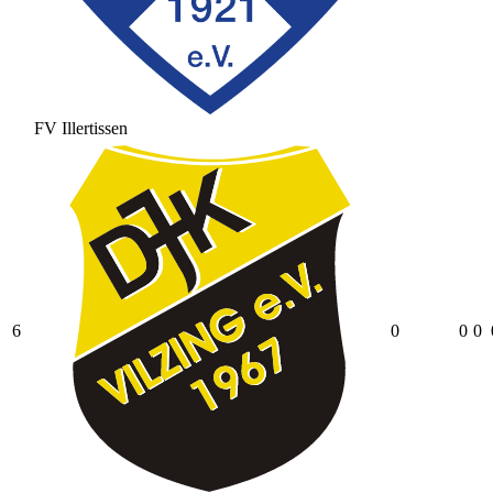
FV Illertissen
6
0
0
0